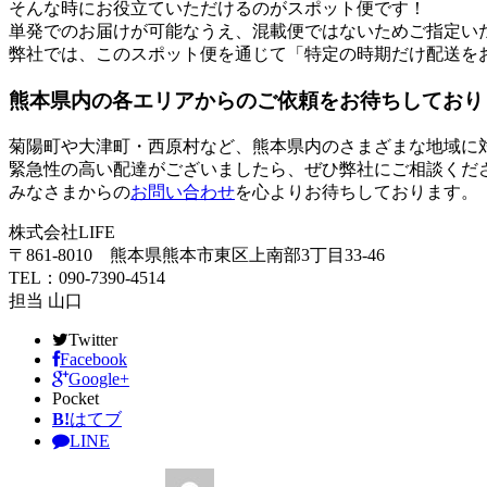
そんな時にお役立ていただけるのがスポット便です！
単発でのお届けが可能なうえ、混載便ではないためご指定い
弊社では、このスポット便を通じて「特定の時期だけ配送を
熊本県内の各エリアからのご依頼をお待ちしており
菊陽町や大津町・西原村など、熊本県内のさまざまな地域に
緊急性の高い配達がございましたら、ぜひ弊社にご相談くだ
みなさまからの
お問い合わせ
を心よりお待ちしております。
株式会社LIFE
〒861-8010 熊本県熊本市東区上南部3丁目33-46
TEL：090-7390-4514
担当 山口
Twitter
Facebook
Google+
Pocket
B!
はてブ
LINE